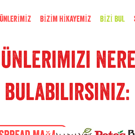
RÜNLERİMİZ
BİZİM HİKAYEMİZ
BİZİ BUL
ünlerimizi ner
bulabilirsiniz:
 Spread Mağaza