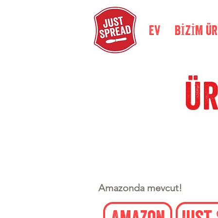
EV
BİZİM Ü
Ür
Amazonda mevcut!
Amazon
Just